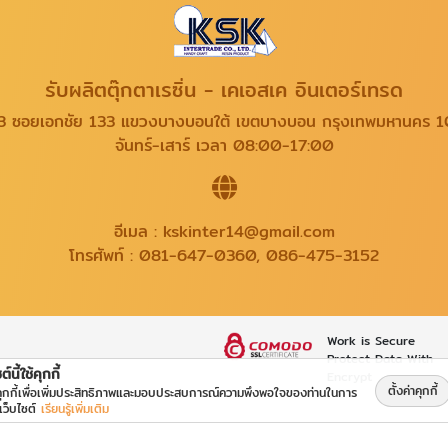
รับผลิตตุ๊กตาเรซิ่น - เคเอสเค อินเตอร์เทรด
3 ซอยเอกชัย 133 แขวงบางบอนใต้ เขตบางบอน กรุงเทพมหานคร 
จันทร์-เสาร์ เวลา 08:00-17:00
อีเมล :
kskinter14@gmail.com
โทรศัพท์ :
081-647-0360
,
086-475-3152
Work is Secure
Protect Data With
ต์นี้ใช้คุกกี้
Encrypt
ตั้งค่าคุกกี้
้คุกกี้เพื่อเพิ่มประสิทธิภาพและมอบประสบการณ์ความพึงพอใจของท่านในการ
เว็บไซต์
เรียนรู้เพิ่มเติม