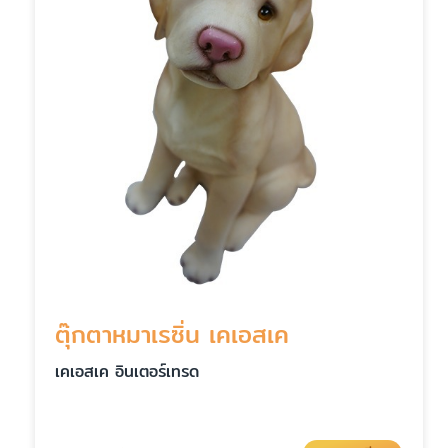
ตุ๊กตาหมาเรซิ่น เคเอสเค
เคเอสเค อินเตอร์เทรด