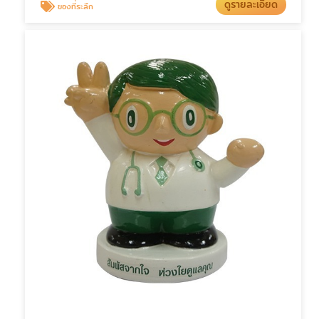
ดูรายละเอียด
ของที่ระลึก