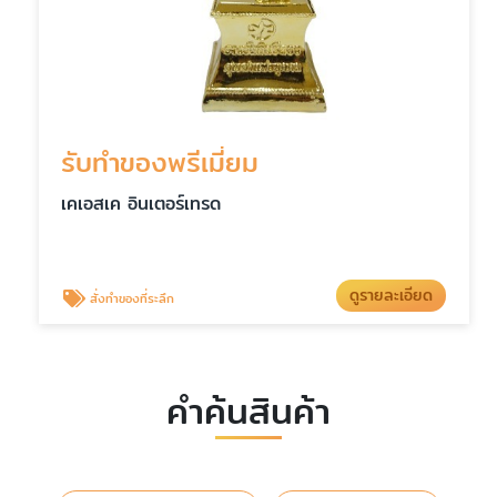
รับทำของพรีเมี่ยม
เคเอสเค อินเตอร์เทรด
ดูรายละเอียด
สั่งทำของที่ระลึก
คำค้นสินค้า