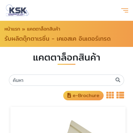
หน้าแรก
»
แคตตาล็อกสินค้า
รับผลิตตุ๊กตาเรซิ่น - เคเอสเค อินเตอร์เทรด
แคตตาล็อกสินค้า
e-Brochure