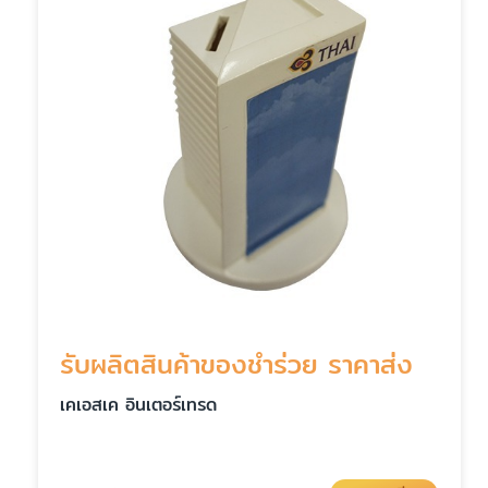
รับผลิตสินค้าของชำร่วย ราคาส่ง
เคเอสเค อินเตอร์เทรด