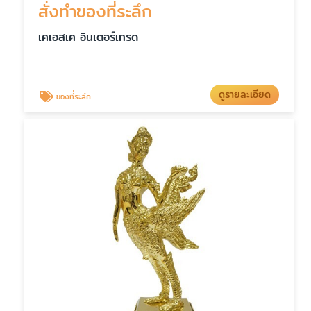
สั่งทำของที่ระลึก
เคเอสเค อินเตอร์เทรด
ดูรายละเอียด
ของที่ระลึก